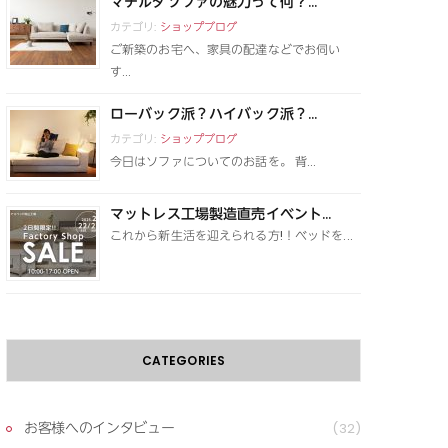
マチルダソファの魅力って何？...
カテゴリ:
ショップブログ
ご新築のお宅へ、家具の配達などでお伺い
す...
ローバック派？ハイバック派？...
カテゴリ:
ショップブログ
今日はソファについてのお話を。 背...
マットレス工場製造直売イベント...
これから新生活を迎えられる方!！ベッドを...
CATEGORIES
お客様へのインタビュー
(32)