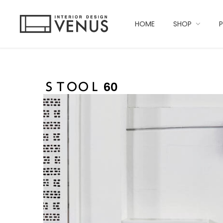
HOME
SHOP
ＳＴＯＯＬ 60