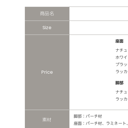
商品名
Size
座面
ナチュ
ホワイ
ブラッ
Price
ラッカ
脚部
ナチュ
ラッカ
脚部：バーチ材
素材
座面：バーチ材、ラミネート