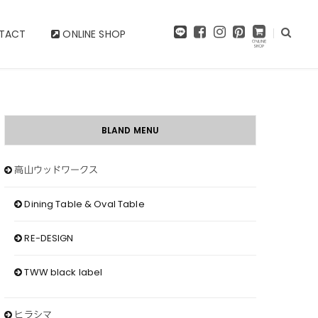
F
I
P
TACT
ONLINE SHOP
a
n
i
c
s
n
e
t
t
b
a
e
o
g
r
o
r
e
k
a
s
BLAND MENU
m
t
高山ウッドワークス
Dining Table & Oval Table
RE-DESIGN
TWW black label
ヒラシマ