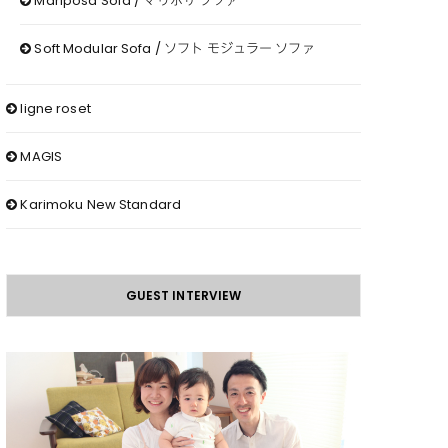
Mariposa Sofa / マリポサ ソファ
Soft Modular Sofa / ソフト モジュラー ソファ
ligne roset
MAGIS
Karimoku New Standard
GUEST INTERVIEW