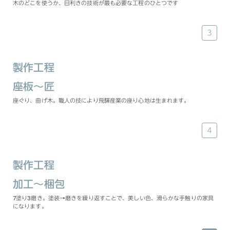
木のどこを使うか、目利きの技術が最も必要な工程のひとつです
３
製作工程
座板〜匠
座ぐり、曲げ木。職人の技により飛驒産業の座り心地は生まれます。
４
製作工程
加工〜梱包
7塗り3磨き。塗装→磨きを繰り返すことで、美しい色、滑らかな手触りの家具
になります。