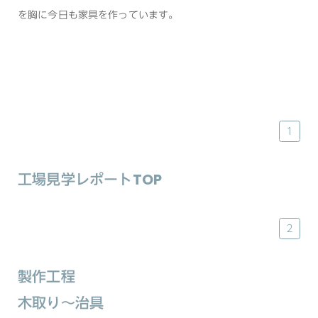
を胸に今日も家具を作っています。
１
工場見学レポートTOP
２
製作工程
木取り〜治具