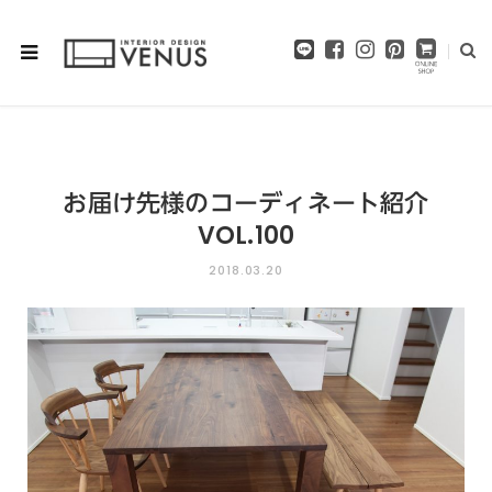
F
I
P
a
n
i
c
s
n
e
t
t
b
a
e
o
g
r
o
r
e
お届け先様のコーディネート紹介
k
a
s
m
t
VOL.100
2018.03.20