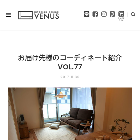
F
I
P
a
n
i
c
s
n
e
t
t
b
a
e
o
g
r
o
r
e
お届け先様のコーディネート紹介
k
a
s
m
t
VOL.77
2017.11.30