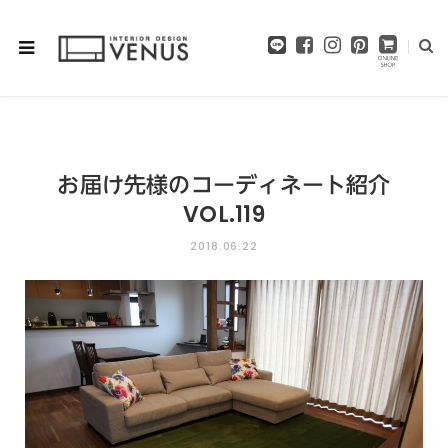
F
I
P
a
n
i
c
s
n
e
t
t
b
a
e
o
g
r
o
r
e
お届け先様のコーディネート紹介
k
a
s
m
t
VOL.119
2018.06.22