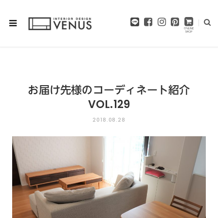
F
I
P
a
n
i
c
s
n
e
t
t
b
a
e
o
g
r
o
r
e
お届け先様のコーディネート紹介
k
a
s
m
t
VOL.129
2018.08.28