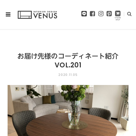
F
I
P
a
n
i
c
s
n
e
t
t
b
a
e
o
g
r
o
r
e
お届け先様のコーディネート紹介
k
a
s
m
t
VOL.201
2020.11.05