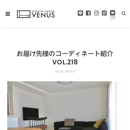
F
I
P
a
n
i
c
s
n
e
t
t
b
a
e
o
g
r
o
r
e
お届け先様のコーディネート紹介
k
a
s
m
t
VOL.218
2022.06.03