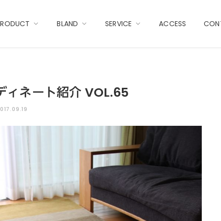
PRODUCT
BLAND
SERVICE
ACCESS
CON
ィネート紹介 VOL.65
017.09.19