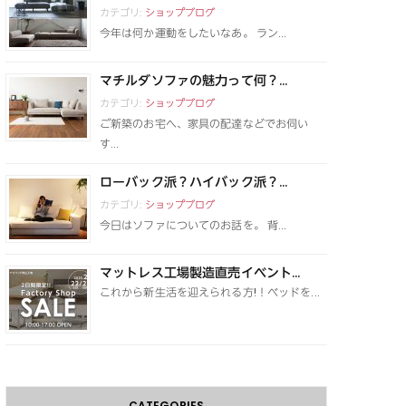
カテゴリ:
ショップブログ
今年は何か運動をしたいなあ。 ラン...
マチルダソファの魅力って何？...
カテゴリ:
ショップブログ
ご新築のお宅へ、家具の配達などでお伺い
す...
ローバック派？ハイバック派？...
カテゴリ:
ショップブログ
今日はソファについてのお話を。 背...
マットレス工場製造直売イベント...
これから新生活を迎えられる方!！ベッドを...
CATEGORIES