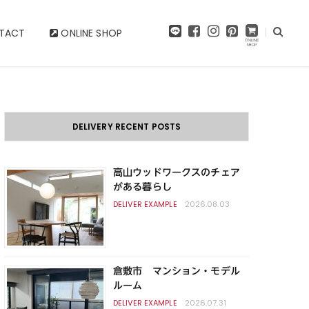
F
I
P
TACT
ONLINE SHOP
a
n
i
c
s
n
e
t
t
b
a
e
o
g
r
o
r
e
k
a
s
DELIVERY RECENT POSTS
m
t
高山ウッドワークスのチェア
がある暮らし
2026.08.03
倉敷市 マンション・モデル
ルーム
2026.07.31