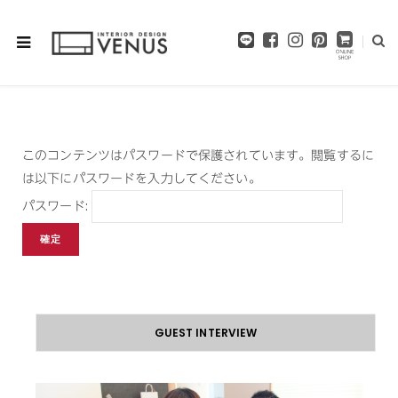
F
I
P
a
n
i
c
s
n
e
t
t
b
a
e
o
g
r
o
r
e
このコンテンツはパスワードで保護されています。閲覧するに
k
a
s
m
t
は以下にパスワードを入力してください。
パスワード:
GUEST INTERVIEW