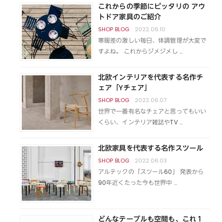
これからの季節にピッタリの アウ
トドア家具のご紹介
2022.06.10
寒暖差の激しい毎日、体調管理が大変で
すよね。 これからジメジメし …
北欧インテリアを代表する名作チ
ェア「Yチェア」
2022.06.07
世界で一番有名なチェアと言ってもいい
くらい、インテリア雑誌やTV …
北欧家具を代表する名作スツール
2022.06.03
アルテックの「スツール60」 発表から
90年近くたった今も世界中 …
どんなテーブルも空間も、これ１