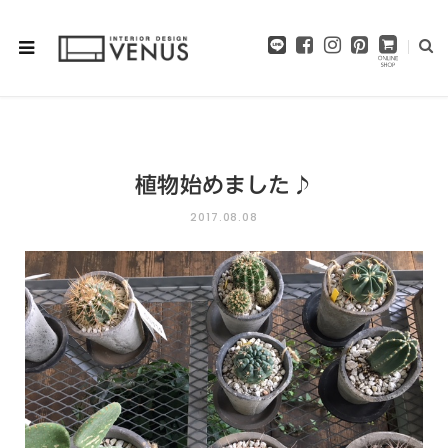
F
I
P
a
n
i
c
s
n
e
t
t
b
a
e
o
g
r
o
r
e
植物始めました♪
k
a
s
m
t
2017.08.08