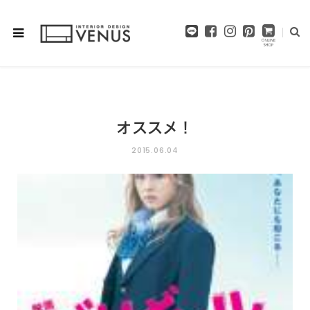
F
I
P
a
n
i
c
s
n
e
t
t
b
a
e
o
g
r
o
r
e
オススメ！
k
a
s
m
t
2015.06.04