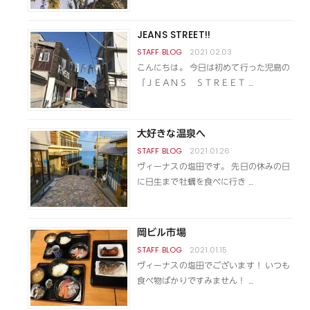
JEANS STREET!!
2021.02.03
こんにちは。 今日は初めて行った児島の
『ＪＥＡＮＳ ＳＴＲＥＥＴ …
大好きな温泉へ
2021.01.26
ヴィーナスの塩田です。 先日の休みの日
に日生まで牡蠣を食べに行き …
岡ビル市場
2021.01.15
ヴィーナスの塩田でございます！ いつも
食べ物ばかりですみません！ …