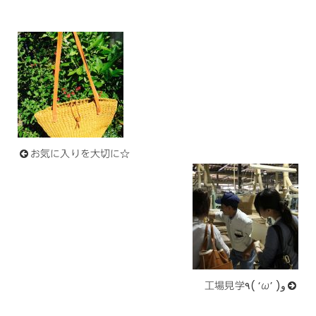
お気に入りを大切に☆
工場見学٩( ‘ω’ )و