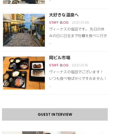
大好きな温泉へ
2021.01.26
ヴィーナスの塩田です。 先日の休
みの日に日生まで牡蠣を食べに行き
…
岡ビル市場
2021.01.15
ヴィーナスの塩田でございます！
いつも食べ物ばかりですみません！
…
GUEST INTERVIEW