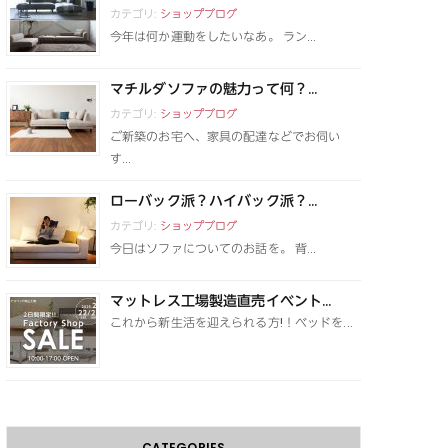
カテゴリ:
ショップブログ
今年は何か運動をしたいなあ。 ラン...
マチルダソファの魅力って何？...
カテゴリ:
ショップブログ
ご新築のお宅へ、家具の配達などでお伺い
す...
ローバック派？ハイバック派？...
カテゴリ:
ショップブログ
今日はソファについてのお話を。 背...
マットレス工場製造直売イベント...
これから新生活を迎えられる方!！ベッドを...
CATEGORIES