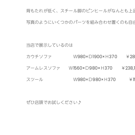
背もたれが低く、スチール脚のピンヒールがなんとも上
写真のようにいくつかのパーツを組み合わせ置くのも自
当店で展示しているのは
カウチソファ Ｗ980×Ｄ1900×Ｈ370 ￥280,
アームレスソファ Ｗ1560×Ｄ980×Ｈ370 ￥238,1
スツール Ｗ980×Ｄ980×Ｈ370 ￥153,
ぜひ店頭でお試しください♪