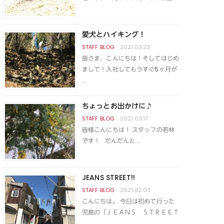
愛犬とハイキング！
2021.03.23
皆さま、こんにちは！そしてはじめ
まして！入社してもうすぐ5ヶ月が
…
ちょっとお出かけに♪
2021.03.17
皆様こんにちは！ スタッフの若林
です！ だんだんと …
JEANS STREET!!
2021.02.03
こんにちは。 今日は初めて行った
児島の『ＪＥＡＮＳ ＳＴＲＥＥＴ
…