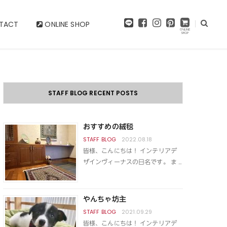
F
I
P
TACT
ONLINE SHOP
a
n
i
c
s
n
e
t
t
b
a
e
o
g
r
o
r
e
k
a
s
STAFF BLOG RECENT POSTS
m
t
おすすめの絨毯
2022.08.18
皆様、こんにちは！ インテリアデ
ザインヴィーナスの日名です。 ま …
やんちゃ坊主
2021.09.29
皆様、こんにちは！ インテリアデ