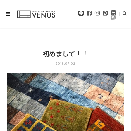
F
I
P
a
n
i
c
s
n
e
t
t
b
a
e
o
g
r
o
r
e
初めまして！！
k
a
s
m
t
2019.07.02