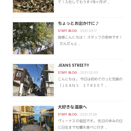
て！入社してもうすぐ5ヶ月が …
ちょっとお出かけに♪
2021.03.17
皆様こんにちは！ スタッフの若林です！
だんだんと …
JEANS STREET!!
2021.02.03
こんにちは。 今日は初めて行った児島の
『ＪＥＡＮＳ ＳＴＲＥＥＴ …
大好きな温泉へ
2021.01.26
ヴィーナスの塩田です。 先日の休みの日
に日生まで牡蠣を食べに行き …