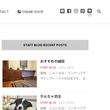
F
I
P
TACT
ONLINE SHOP
a
n
i
c
s
n
e
t
t
b
a
e
o
g
r
o
r
e
k
a
s
STAFF BLOG RECENT POSTS
m
t
おすすめの絨毯
2022.08.18
皆様、こんにちは！ インテリアデ
ザインヴィーナスの日名です。 ま …
やんちゃ坊主
2021.09.29
皆様、こんにちは！ インテリアデ