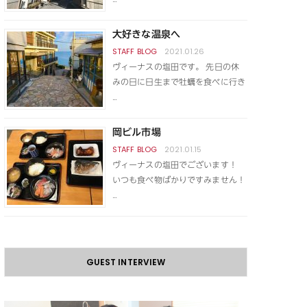
大好きな温泉へ
2021.01.26
ヴィーナスの塩田です。 先日の休
みの日に日生まで牡蠣を食べに行き
…
岡ビル市場
2021.01.15
ヴィーナスの塩田でございます！
いつも食べ物ばかりですみません！
…
GUEST INTERVIEW