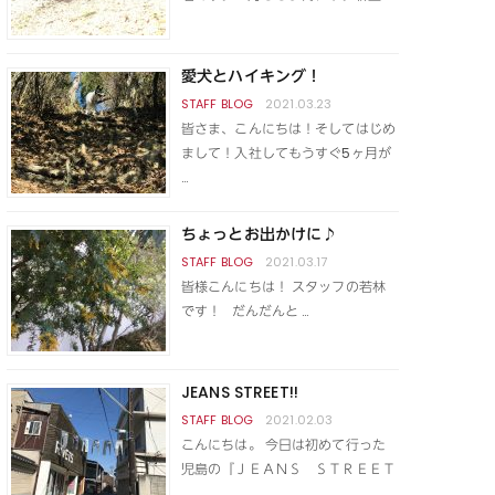
愛犬とハイキング！
2021.03.23
皆さま、こんにちは！そしてはじめ
まして！入社してもうすぐ5ヶ月が
…
ちょっとお出かけに♪
2021.03.17
皆様こんにちは！ スタッフの若林
です！ だんだんと …
JEANS STREET!!
2021.02.03
こんにちは。 今日は初めて行った
児島の『ＪＥＡＮＳ ＳＴＲＥＥＴ
…