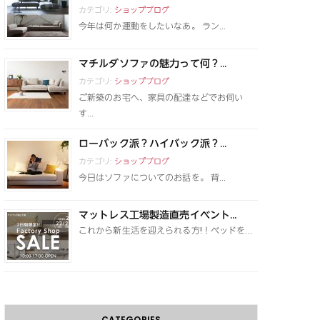
カテゴリ:
ショップブログ
今年は何か運動をしたいなあ。 ラン...
マチルダソファの魅力って何？...
カテゴリ:
ショップブログ
ご新築のお宅へ、家具の配達などでお伺い
す...
ローバック派？ハイバック派？...
カテゴリ:
ショップブログ
今日はソファについてのお話を。 背...
マットレス工場製造直売イベント...
これから新生活を迎えられる方!！ベッドを...
CATEGORIES