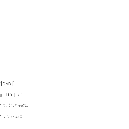
DVD]]
 Life』が、
コラボしたもの。
イリッシュに