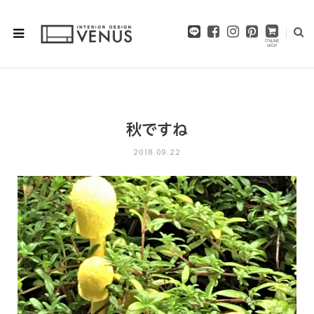
F
I
P
a
n
i
c
s
n
e
t
t
b
a
e
o
g
r
o
r
e
秋ですね
k
a
s
m
t
2018.09.22