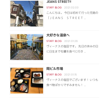
JEANS STREET!!
2021.02.03
こんにちは。 今日は初めて行った児島の
『ＪＥＡＮＳ ＳＴＲＥＥＴ …
大好きな温泉へ
2021.01.26
ヴィーナスの塩田です。 先日の休みの日
に日生まで牡蠣を食べに行き …
岡ビル市場
2021.01.15
ヴィーナスの塩田でございます！ いつも
食べ物ばかりですみません！ …