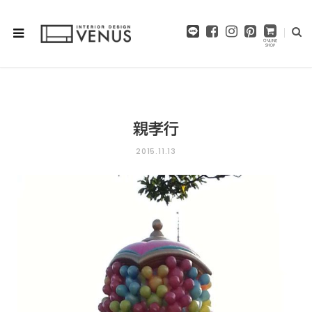
F
I
P
a
n
i
c
s
n
e
t
t
b
a
e
o
g
r
o
r
e
親孝行
k
a
s
m
t
2015.11.13