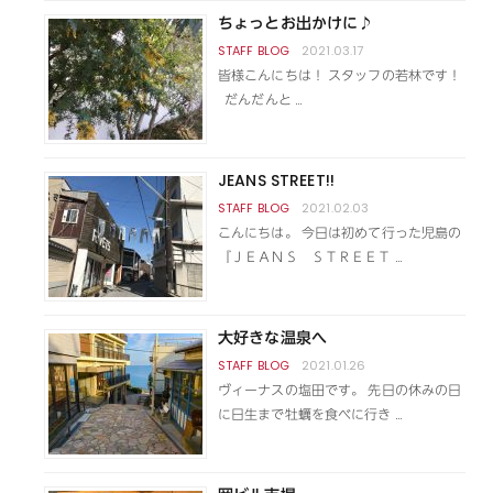
ちょっとお出かけに♪
2021.03.17
皆様こんにちは！ スタッフの若林です！
だんだんと …
JEANS STREET!!
2021.02.03
こんにちは。 今日は初めて行った児島の
『ＪＥＡＮＳ ＳＴＲＥＥＴ …
大好きな温泉へ
2021.01.26
ヴィーナスの塩田です。 先日の休みの日
に日生まで牡蠣を食べに行き …