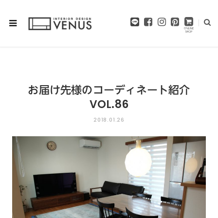
F
I
P
a
n
i
c
s
n
e
t
t
b
a
e
o
g
r
o
r
e
お届け先様のコーディネート紹介
k
a
s
m
t
VOL.86
2018.01.26