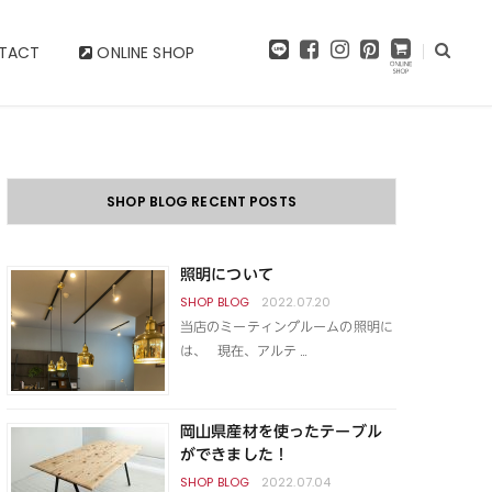
F
I
P
TACT
ONLINE SHOP
a
n
i
c
s
n
e
t
t
b
a
e
o
g
r
o
r
e
k
a
s
SHOP BLOG RECENT POSTS
m
t
照明について
2022.07.20
当店のミーティングルームの照明に
は、 現在、アルテ …
岡山県産材を使ったテーブル
ができました！
2022.07.04