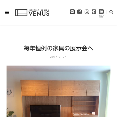
F
I
P
a
n
i
c
s
n
e
t
t
b
a
e
o
g
r
o
r
e
毎年恒例の家具の展示会へ
k
a
s
m
t
2017.01.24