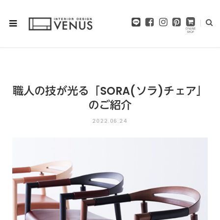
F
I
P
a
n
i
c
s
n
e
t
t
b
a
e
o
g
r
o
r
e
職人の技が光る「SORA(ソラ)チェア」
k
a
s
m
t
のご紹介
2022.06.24