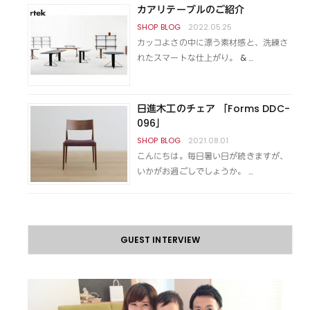
カアリテーブルのご紹介
2022.05.25
カッコよさの中に漂う素材感と、洗練さ
れたスマートな仕上がり。 & …
日進木工のチェア 「Forms DDC-
096」
2021.08.01
こんにちは。毎日暑い日が続きますが、
いかがお過ごしでしょうか。 …
GUEST INTERVIEW