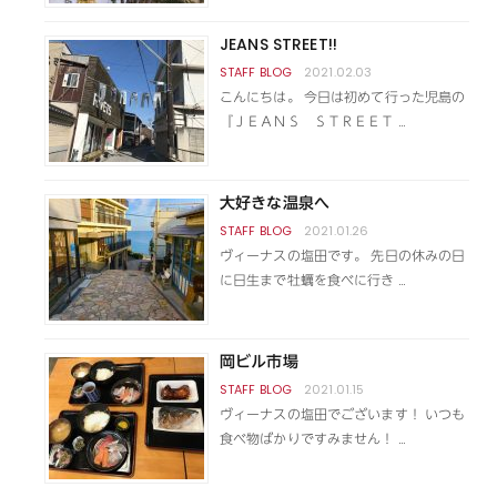
JEANS STREET!!
2021.02.03
こんにちは。 今日は初めて行った児島の
『ＪＥＡＮＳ ＳＴＲＥＥＴ …
大好きな温泉へ
2021.01.26
ヴィーナスの塩田です。 先日の休みの日
に日生まで牡蠣を食べに行き …
岡ビル市場
2021.01.15
ヴィーナスの塩田でございます！ いつも
食べ物ばかりですみません！ …