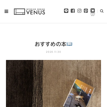
F
I
P
a
n
i
c
s
n
e
t
t
b
a
e
o
g
r
o
r
e
おすすめの本
k
a
s
m
t
2020.11.30