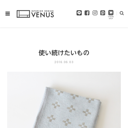
F
I
P
a
n
i
c
s
n
e
t
t
b
a
e
o
g
r
o
r
e
使い続けたいもの
k
a
s
m
t
2016.06.03