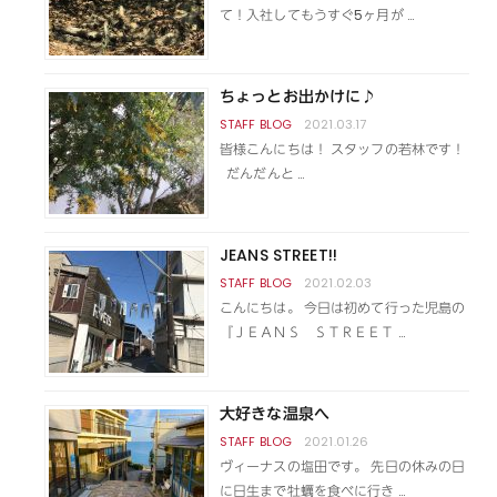
て！入社してもうすぐ5ヶ月が …
ちょっとお出かけに♪
2021.03.17
皆様こんにちは！ スタッフの若林です！
だんだんと …
JEANS STREET!!
2021.02.03
こんにちは。 今日は初めて行った児島の
『ＪＥＡＮＳ ＳＴＲＥＥＴ …
大好きな温泉へ
2021.01.26
ヴィーナスの塩田です。 先日の休みの日
に日生まで牡蠣を食べに行き …