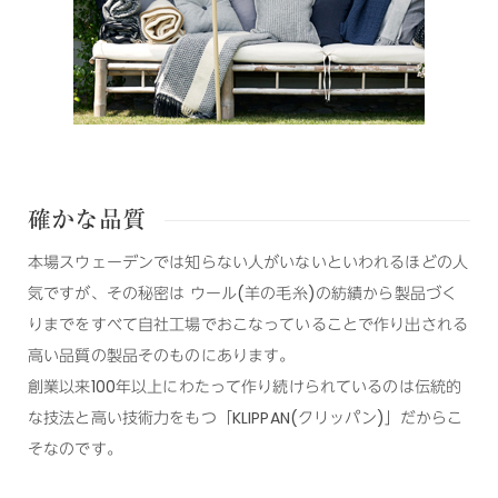
確かな品質
本場スウェーデンでは知らない人がいないといわれるほどの人
気ですが、その秘密は ウール(羊の毛糸)の紡績から製品づく
りまでをすべて自社工場でおこなっていることで作り出される
高い品質の製品そのものにあります。
創業以来100年以上にわたって作り続けられているのは伝統的
な技法と高い技術力をもつ「KLIPPAN(クリッパン)」だからこ
そなのです。