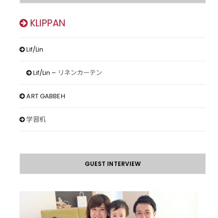
KLIPPAN
Lif/Lin
Lif/Lin – リネンカーテン
ART GABBEH
学習机
GUEST INTERVIEW