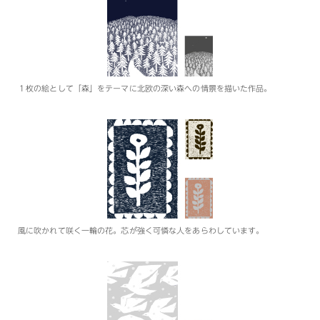
１枚の絵として「森」をテーマに北欧の深い森への情景を描いた作品。
風に吹かれて咲く一輪の花。芯が強く可憐な人をあらわしています。